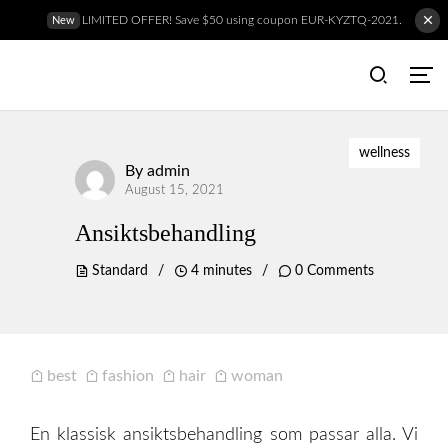
LIMITED OFFER! Save $50 using coupon EUR-KYZTQ-2021.
New
wellness
By
admin
August 15, 2021
Ansiktsbehandling
Standard
4 minutes
0 Comments
best
fashion
hair
woman
Hem
En klassisk ansiktsbehandling som passar alla. Vi