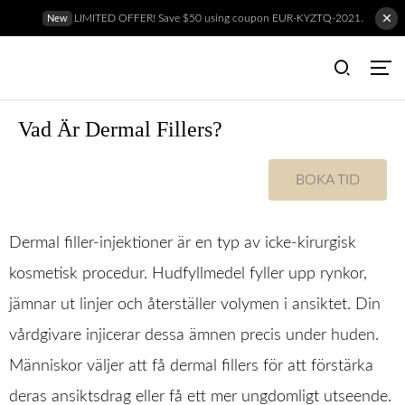
LIMITED OFFER! Save $50 using coupon EUR-KYZTQ-2021.
New
Vad Är Dermal Fillers?
BOKA TID
Dermal filler-injektioner är en typ av icke-kirurgisk
kosmetisk procedur. Hudfyllmedel fyller upp rynkor,
jämnar ut linjer och återställer volymen i ansiktet. Din
vårdgivare injicerar dessa ämnen precis under huden.
Människor väljer att få dermal fillers för att förstärka
deras ansiktsdrag eller få ett mer ungdomligt utseende.