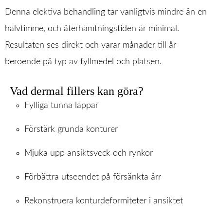
Hem
Denna elektiva behandling tar vanligtvis mindre än en
Behandlingar
halvtimme, och återhämtningstiden är minimal.
Resultaten ses direkt och varar månader till år
Prislista
beroende på typ av fyllmedel och platsen.
Boka Tid
Om Oss
Vad dermal fillers kan göra?
Contact
Fylliga tunna läppar
Förstärk grunda konturer
Mjuka upp ansiktsveck och rynkor
Förbättra utseendet på försänkta ärr
Rekonstruera konturdeformiteter i ansiktet