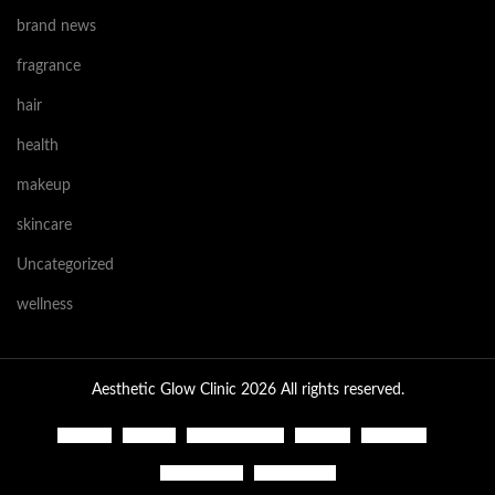
brand news
fragrance
hair
health
makeup
skincare
Uncategorized
wellness
Aesthetic Glow Clinic 2026 All rights reserved.
Contact
Kontakt
Shopping Cart
Om Oss
Checkout
Find a Store
My account