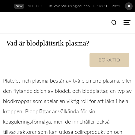
LIMITED OFFER! Save $50 using coupon EUR-KYZTQ-2021.
New
Vad är blodplättsrik plasma?
BOKA TID
Platelet-rich plasma består av två element: plasma, eller
den flytande delen av blodet, och blodplättar, en typ av
blodkroppar som spelar en viktig roll för att läka i hela
kroppen. Blodplättar är välkända för sin
koaguleringsförmåga, men de innehåller också
Hem
tillväxtfaktorer som kan utlösa cellreproduktion och