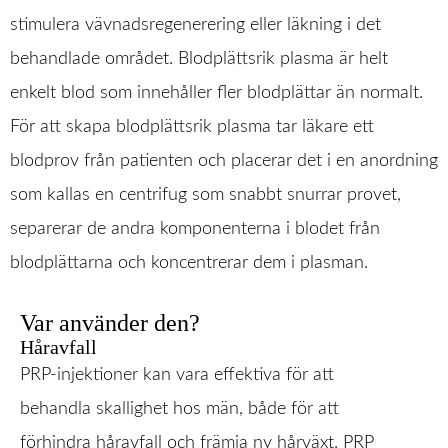
Behandlingar
stimulera vävnadsregenerering eller läkning i det
Prislista
behandlade området. Blodplättsrik plasma är helt
enkelt blod som innehåller fler blodplättar än normalt.
Boka Tid
För att skapa blodplättsrik plasma tar läkare ett
Om Oss
blodprov från patienten och placerar det i en anordning
Contact
som kallas en centrifug som snabbt snurrar provet,
separerar de andra komponenterna i blodet från
blodplättarna och koncentrerar dem i plasman.
Var använder den?
Håravfall
PRP-injektioner kan vara effektiva för att
behandla skallighet hos män, både för att
förhindra håravfall och främja ny hårväxt. PRP